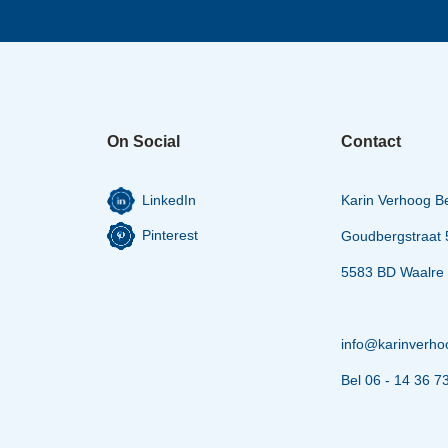
On Social
Contact
Karin Verhoog Bed
Goudbergstraat 
5583 BD Waalre
info@karinverho
Bel 06 - 14 36 7