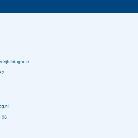
rijfsfotografie
52
og.nl
3 96