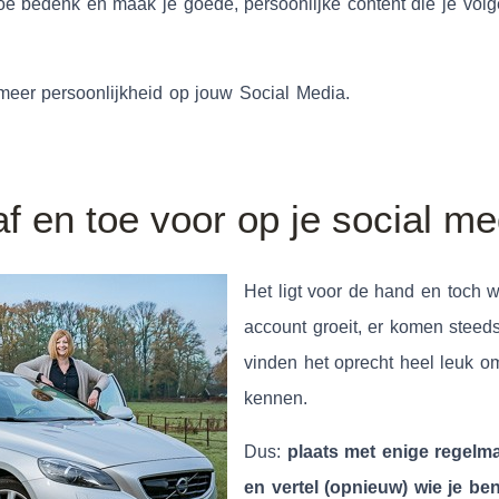
e bedenk en maak je goede, persoonlijke content die je volge
 meer persoonlijkheid op jouw Social Media.
 af en toe voor op je social m
Het ligt voor de hand en toch w
account groeit, er komen steeds
vinden het oprecht heel leuk om
kennen.
Dus:
plaats met enige regelmaa
en vertel (opnieuw) wie je ben